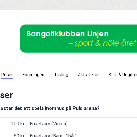
Priser
Föreningen
Tävling
Aktiviteter
Barn & Ungdo
iser
ostar det att spela inomhus på Puls arena?
100 kr
Enkelvarv (Vuxen)
60 kr
Enkelvarv (Barn -15år)