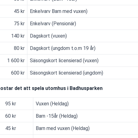
45 kr
Enkelvarv Barn med vuxen)
75 kr
Enkelvarv (Pensionär)
140 kr
Dagskort (vuxen)
80 kr
Dagskort (ungdom t.o.m 19 år)
1 600 kr
Säsongskort licensierad (vuxen)
600 kr
Säsongskort licensierad (ungdom)
ostar det att spela utomhus i Badhusparken
95 kr
Vuxen (Heldag)
60 kr
Barn -15år (Heldag)
45 kr
Barn med vuxen (Heldag)